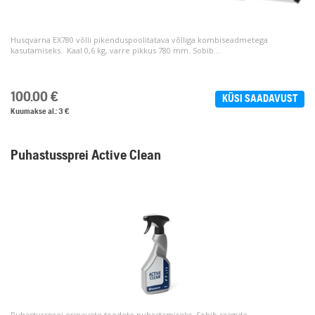
Husqvarna EX780 võlli pikenduspoolitatava võlliga kombiseadmetega
kasutamiseks. Kaal 0,6 kg, varre pikkus 780 mm. Sobib...
100.00
€
KÜSI SAADAVUST
Kuumakse al.: 3 €
Puhastussprei Active Clean
Puhastussprei erinevate toodete puhastamiseks. Sobib saagide,