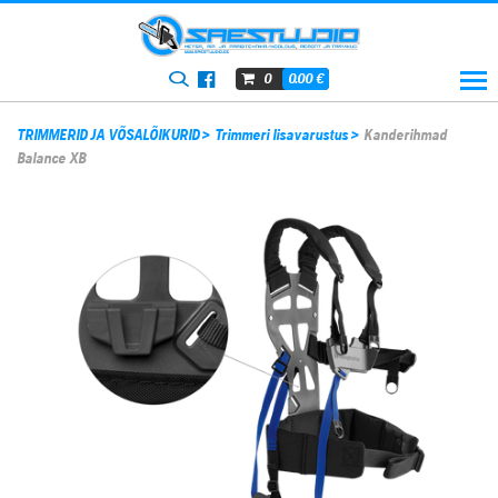
0.00
€
0
TRIMMERID JA VÕSALÕIKURID
>
Trimmeri lisavarustus
>
Kanderihmad
Balance XB