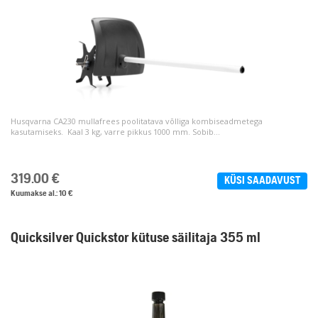
Husqvarna CA230 mullafrees poolitatava võlliga kombiseadmetega
kasutamiseks. Kaal 3 kg, varre pikkus 1000 mm. Sobib...
319.00
€
KÜSI SAADAVUST
Kuumakse al.: 10 €
Quicksilver Quickstor kütuse säilitaja 355 ml