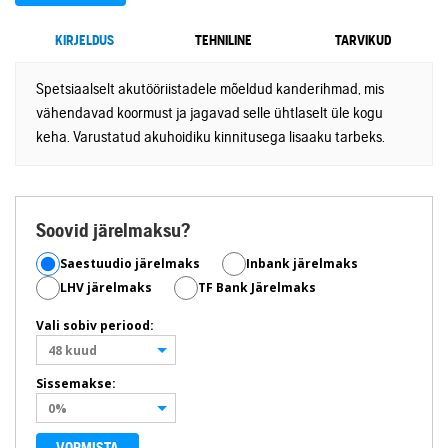
KIRJELDUS
TEHNILINE
TARVIKUD
Spetsiaalselt akutööriistadele mõeldud kanderihmad, mis
vähendavad koormust ja jagavad selle ühtlaselt üle kogu
keha. Varustatud akuhoidiku kinnitusega lisaaku tarbeks.
Soovid järelmaksu?
Saestuudio järelmaks
Inbank järelmaks
LHV järelmaks
TF Bank Järelmaks
Vali sobiv periood:
48 kuud
Sissemakse:
0%