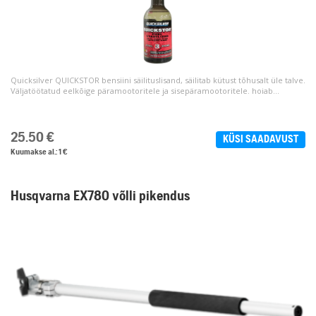
Quicksilver QUICKSTOR bensiini säilituslisand, säilitab kütust tõhusalt üle talve.
Väljatöötatud eelkõige päramootoritele ja sisepäramootoritele. hoiab...
25.50
€
KÜSI SAADAVUST
Kuumakse al.: 1 €
Husqvarna EX780 võlli pikendus