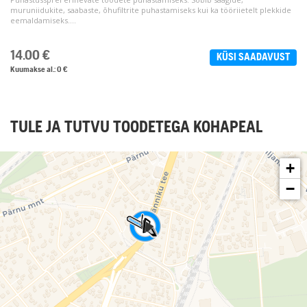
muruniidukite, saabaste, õhufiltrite puhastamiseks kui ka tööriietelt plekkide
eemaldamiseks....
14.00
€
KÜSI SAADAVUST
Kuumakse al.: 0 €
TULE JA TUTVU TOODETEGA KOHAPEAL
+
−