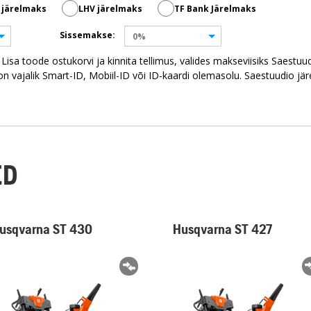
 järelmaks
LHV järelmaks
TF Bank Järelmaks
Sissemakse:
0%
sa toode ostukorvi ja kinnita tellimus, valides makseviisiks Saestuu
n vajalik Smart-ID, Mobiil-ID või ID-kaardi olemasolu. Saestuudio jä
ED
usqvarna ST 430
Husqvarna ST 427