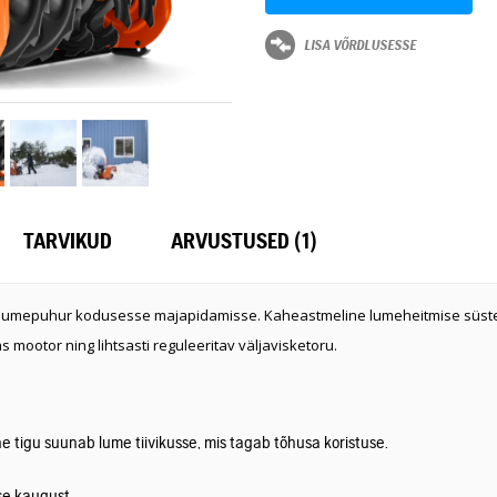
LISA VÕRDLUSESSE
TARVIKUD
ARVUSTUSED (1)
e lumepuhur kodusesse majapidamisse. Kaheastmeline lumeheitmise süst
s mootor ning lihtsasti reguleeritav väljavisketoru.
 tigu suunab lume tiivikusse, mis tagab tõhusa koristuse.