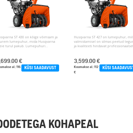
sqvarna ST 430 on kõige võimsam ja
Husqvarna ST 427 on lumepuhur, mil
urem lumepuhur, mida Husqvarna
valmistamisel on silmas peetud tegus
ie turul pakub. Lumepuhuri...
ja kvaliteeti hindavat professionaalset
,699.00
€
3,599.00
€
umakse al.: 116
Kuumakse al.: 112
KÜSI SAADAVUST
KÜSI SAADAVUS
€
KUVA ROHKEM (+4)
TOODETEGA KOHAPEAL