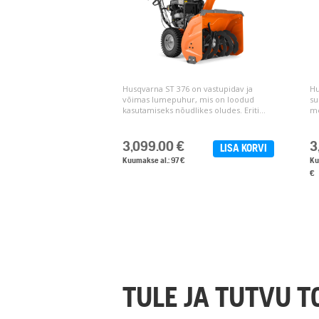
Husqvarna ST 376 on vastupidav ja
Hu
võimas lumepuhur, mis on loodud
su
kasutamiseks nõudlikes oludes. Eriti...
me
3,099.00
€
3
LISA KORVI
Kuumakse al.: 97 €
Ku
€
TULE JA TUTVU 