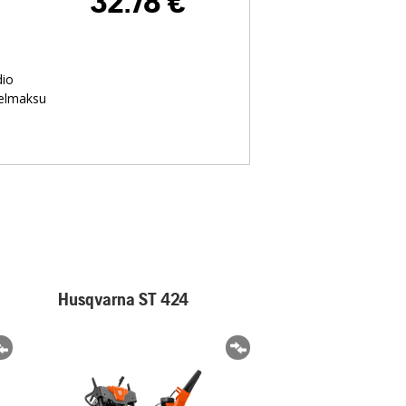
32.78
€
dio
relmaksu
Husqvarna ST 424