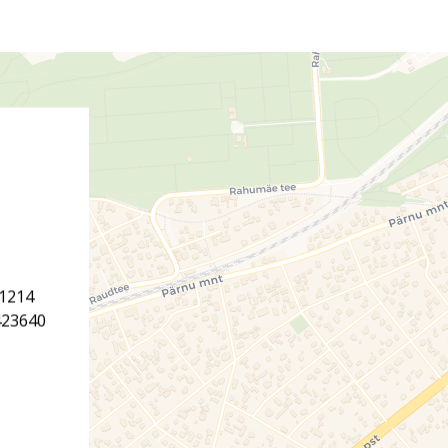
11214
423640