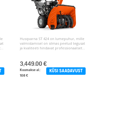
le
Husqvarna ST 424 on lumepuhur, mille
at
valmistamisel on silmas peetud tegusat
...
ja kvaliteeti hindavat professionaalset...
3,449.00
€
Kuumakse al.:
T
KÜSI SAADAVUST
108 €