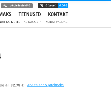
Võrdle tooteid
/
0
0
toodet
0.00
€
LMAKS
TEENUSED
KONTAKT
DITINGIMUSED
KUIDAS OSTA?
KUIDAS VALIDA …
4
kse
al.
32.78
€
Arvuta sobiv järelmaks