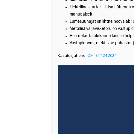
Kiire tiivik- suurendab lumeviskam
Elektriline starter- lihtsalt ühenda
manuaalselt.
Lumesuunajat on lihtne hoova abil 
Metallist väljavisketoru on vastup
Hõõrdeketta ülekanne kiiruse hõl
Vastupidavus, efektiivne puhastus j
Kasutusjuhend:
OM. ST 124 2024
Videoesitaja