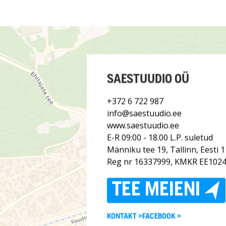
SAESTUUDIO OÜ
+372 6 722 987
info@saestuudio.ee
www.saestuudio.ee
E-R 09:00 - 18.00 L.P. suletud
Männiku tee 19, Tallinn, Eesti 
Reg nr 16337999, KMKR EE102
TEE MEIENI
KONTAKT >
FACEBOOK >