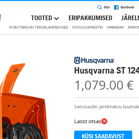
Otsi
facebook
TOOTED
ERIPAKKUMISED
JÄRE
ROBOTNIIDUKI TERVIKLAHENDUSED
HOOLDUSPAKETID
HINNAKIRI
REMON
Husqvarna ST 12
1,079.00
€
Saestuudio järelmaksu kuuma
Laost otsas
KÜSI SAADAVUST