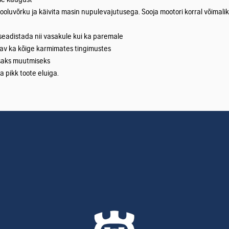
ise kaugust
 vooluvõrku ja käivita masin nupulevajutusega. Sooja mootori korral võimalik
seadistada nii vasakule kui ka paremale
idav ka kõige karmimates tingimustes
psaks muutmiseks
a pikk toote eluiga.