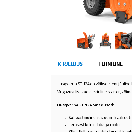
KIRJELDUS
TEHNILINE
Husqvarna ST 124 on väiksem ent jõulin
Mugavust lisavad elektriline starter, võima
Husqvarna ST 124 omadused:
Kaheastmeline süsteem- kvaliteetne
Terasest kolme labaga rootor