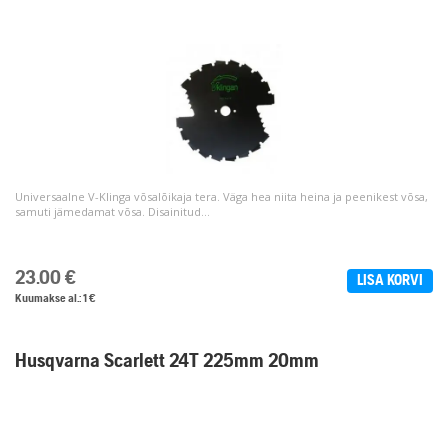
Universaalne V-Klinga võsalõikaja tera. Väga hea niita heina ja peenikest võsa,
samuti jämedamat võsa. Disainitud...
23.00
€
LISA KORVI
Kuumakse al.: 1 €
Husqvarna Scarlett 24T 225mm 20mm