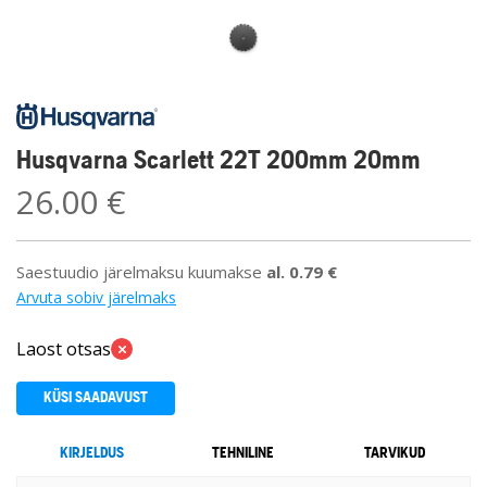
Husqvarna Scarlett 22T 200mm 20mm
26.00
€
Saestuudio järelmaksu kuumakse
al.
0.79
€
Arvuta sobiv järelmaks
Laost otsas
KÜSI SAADAVUST
KIRJELDUS
TEHNILINE
TARVIKUD