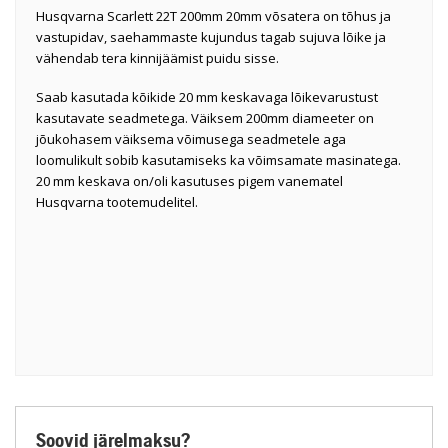
Husqvarna Scarlett 22T 200mm 20mm võsatera on tõhus ja
vastupidav, saehammaste kujundus tagab sujuva lõike ja
vähendab tera kinnijäämist puidu sisse.
Saab kasutada kõikide 20 mm keskavaga lõikevarustust
kasutavate seadmetega. Väiksem 200mm diameeter on
jõukohasem väiksema võimusega seadmetele aga
loomulikult sobib kasutamiseks ka võimsamate masinatega.
20 mm keskava on/oli kasutuses pigem vanematel
Husqvarna tootemudelitel.
Soovid järelmaksu?