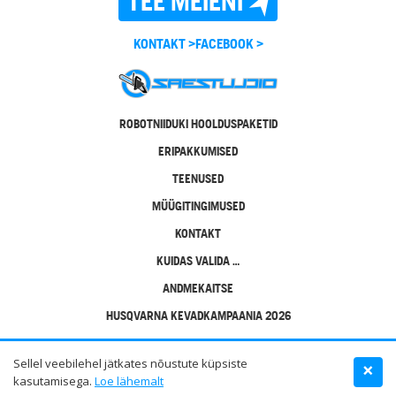
TEE MEIENI
KONTAKT >
FACEBOOK >
ROBOTNIIDUKI HOOLDUSPAKETID
ERIPAKKUMISED
TEENUSED
MÜÜGITINGIMUSED
KONTAKT
KUIDAS VALIDA …
ANDMEKAITSE
HUSQVARNA KEVADKAMPAANIA 2026
VARAKEVADINE KAMPAANIA 2026
Sellel veebilehel jätkates nõustute küpsiste
×
kasutamisega.
Loe lähemalt
Copyright © 2026 Saestuudio.ee, kõik õigused kaitstud.