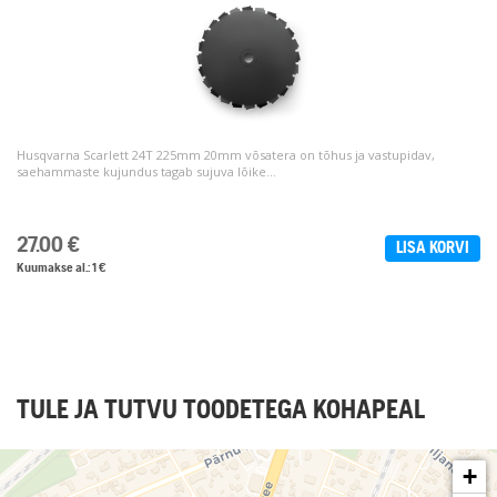
Husqvarna Scarlett 24T 225mm 20mm võsatera on tõhus ja vastupidav,
saehammaste kujundus tagab sujuva lõike...
27.00
€
LISA KORVI
Kuumakse al.: 1 €
KUVA ROHKEM (+4)
TULE JA TUTVU TOODETEGA KOHAPEAL
+