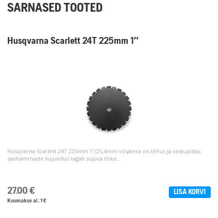
SARNASED TOOTED
Husqvarna Scarlett 24T 225mm 1″
Husqvarna Scarlett 24T 225mm 1″/25,4mm võsatera on tõhus ja vastupidav,
saehammaste kujundus tagab sujuva lõike...
27.00
€
LISA KORVI
Kuumakse al.: 1 €