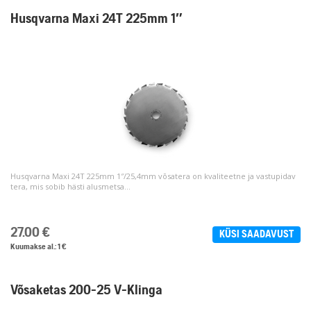
Husqvarna Maxi 24T 225mm 1″
Husqvarna Maxi 24T 225mm 1″/25,4mm võsatera on kvaliteetne ja vastupidav
tera, mis sobib hästi alusmetsa...
27.00
€
KÜSI SAADAVUST
Kuumakse al.: 1 €
Võsaketas 200-25 V-Klinga