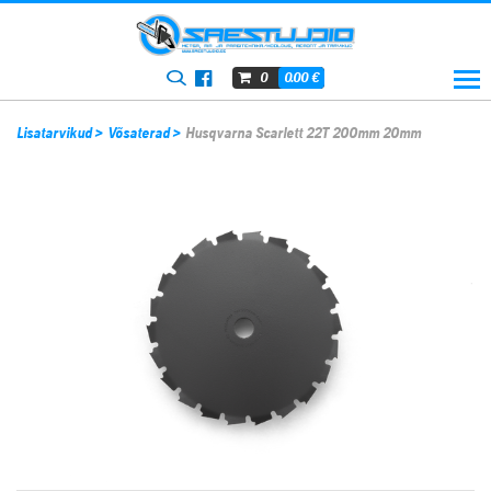
0.00
€
0
Lisatarvikud
>
Võsaterad
>
Husqvarna Scarlett 22T 200mm 20mm