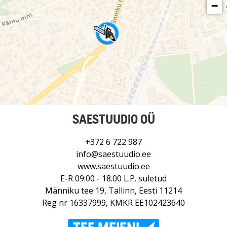
−
SAESTUUDIO OÜ
+372 6 722 987
info@saestuudio.ee
www.saestuudio.ee
E-R 09:00 - 18.00 L.P. suletud
Männiku tee 19, Tallinn, Eesti 11214
Reg nr 16337999, KMKR EE102423640