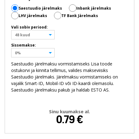
Saestuudio järelmaks
Inbank järelmaks
LHV järelmaks
TF Bank Järelmaks
Vali sobiv periood:
48 kuud
Sissemakse:
0%
Saestuudio järelmaksu vormistamiseks Lisa toode
ostukorvi ja kinnita tellimus, valides makseviisiks
Saestuudio järelmaks. Järelmaksu vormistamiseks on
vajalik Smart-ID, Mobiil-ID või ID-kaardi olemasolu.
Saestuudio järelmaksu pakub ja haldab ESTO AS.
Sinu kuumakse al.
0.79
€