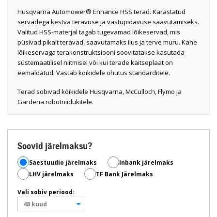
Husqvarna Automower® Enhance HSS terad. Karastatud
servadega kestva teravuse ja vastupidavuse saavutamiseks.
Valitud HSS-materjal tagab tugevamad lõikeservad, mis
püsivad pikalt teravad, saavutamaks ilus ja terve muru. Kahe
lõikeservaga terakonstruktsiooni soovitatakse kasutada
süstemaatilisel niitmisel või kui terade kaitseplaat on
eemaldatud. Vastab kõikidele ohutus standarditele.
Terad sobivad kõikidele Husqvarna, McCulloch, Flymo ja
Gardena robotniidukitele.
Soovid järelmaksu?
Saestuudio järelmaks
Inbank järelmaks
LHV järelmaks
TF Bank Järelmaks
Vali sobiv periood:
48 kuud