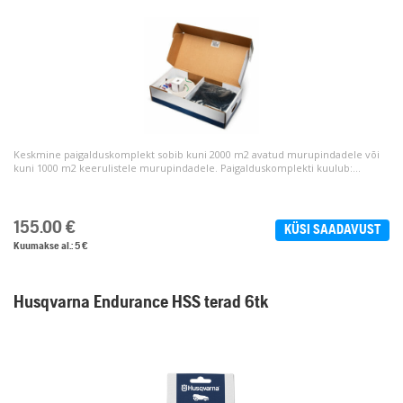
Keskmine paigalduskomplekt sobib kuni 2000 m2 avatud murupindadele või
kuni 1000 m2 keerulistele murupindadele. Paigalduskomplekti kuulub:...
155.00
€
KÜSI SAADAVUST
Kuumakse al.: 5 €
Husqvarna Endurance HSS terad 6tk