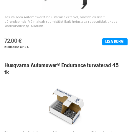
Kasuta seda Automower® hoiustamiseks talvel, säästab oluliselt
põrandapinda. Võimaldab ruumisäästlikult hoiustada robotniidukit koos
laadimisalusega. Niidukit...
72.00
€
LISA KORVI
Kuumakse al.: 2 €
Husqvarna Automower® Endurance turvaterad 45
tk