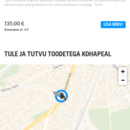
Tänu uudsele disainile pakuvad Husqvarna Automower® turvaterad enam kui
kahekordset vastupidavust võrreldes tavalisete teradega. Teral...
135.00
€
LISA KORVI
Kuumakse al.: 4 €
TULE JA TUTVU TOODETEGA KOHAPEAL
+
−