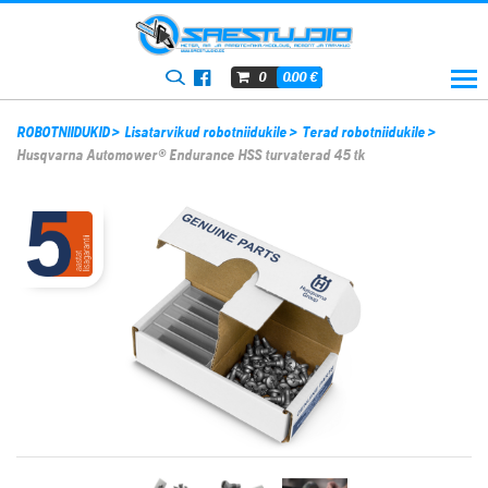
0.00
€
0
ROBOTNIIDUKID
>
Lisatarvikud robotniidukile
>
Terad robotniidukile
>
Husqvarna Automower® Endurance HSS turvaterad 45 tk