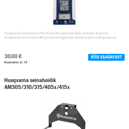
Husqvarna Endurance HSS terad 6tk pakuvad tänu uudsele disainile
Husqvarna Automower® turvaterad ligemale kahekordset vastupidavust...
30.00
€
KÜSI SAADAVUST
Kuumakse al.: 1 €
Husqvarna seinahoidik
AM305/310/315/405x/415x